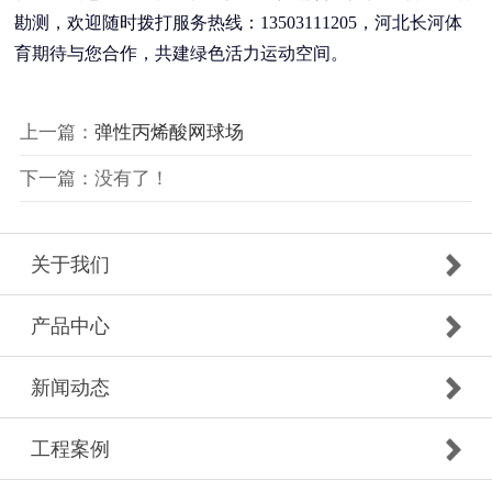
勘测，欢迎随时拨打服务热线：13503111205，河北长河体
育期待与您合作，共建绿色活力运动空间。
上一篇：
弹性丙烯酸网球场
下一篇：没有了！
关于我们
产品中心
新闻动态
工程案例