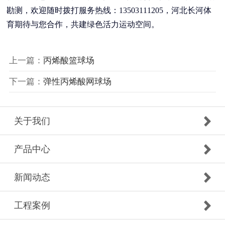
勘测，欢迎随时拨打服务热线：13503111205，河北长河体
育期待与您合作，共建绿色活力运动空间。
上一篇：
丙烯酸篮球场
下一篇：
弹性丙烯酸网球场
关于我们
产品中心
新闻动态
工程案例