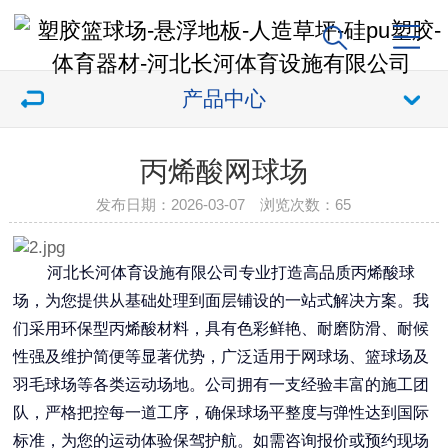
产品中心
丙烯酸网球场
发布日期：2026-03-07 浏览次数：
65
河北长河体育设施有限公司专业打造高品质丙烯酸球
场，为您提供从基础处理到面层铺设的一站式解决方案。我
们采用环保型丙烯酸材料，具有色彩鲜艳、耐磨防滑、耐候
性强及维护简便等显著优势，广泛适用于网球场、篮球场及
羽毛球场等各类运动场地。公司拥有一支经验丰富的施工团
队，严格把控每一道工序，确保球场平整度与弹性达到国际
标准，为您的运动体验保驾护航。如需咨询报价或预约现场