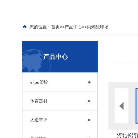
您的位置：
首页
>>
产品中心
>>
丙烯酸球场
产品中心
硅pu塑胶
体育器材
人造草坪
河北长河