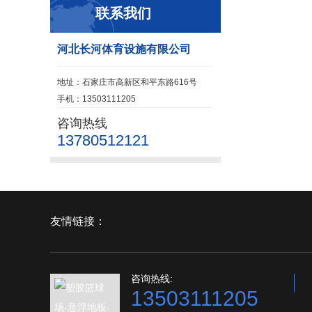
联系我们
河北长河体育设施有限公司
地址：石家庄市高新区和平东路616号
手机：13503111205
咨询热线
13780512121
友情链接：
咨询热线:
13503111205