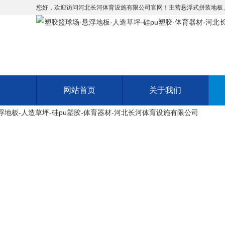
您好，欢迎访问河北长河体育设施有限公司官网！主营悬浮式拼装地板、人造
网站首页
关于我们