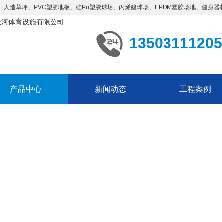
草坪、PVC塑胶地板、硅Pu​塑胶球场、丙烯酸球场、EPDM塑胶场地、健身器材、体
13503111205
产品中心
新闻动态
工程案例