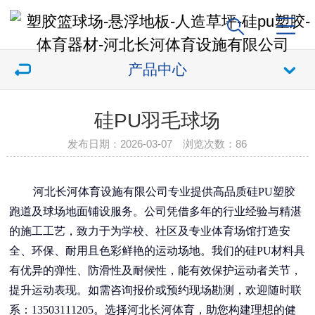
产品中心
硅PU羽毛球场
发布日期：2026-03-07 浏览次数：
86
河北长河体育设施有限公司专业提供高品质硅PU塑胶
跑道及球场地面铺设服务。公司凭借多年的行业经验与精湛
的施工工艺，致力于为学校、社区及专业体育场馆打造安
全、环保、耐用且色彩鲜艳的运动场地。我们的硅PU材料具
有优异的弹性、防滑性及耐候性，能有效保护运动者关节，
提升运动表现。如需咨询报价或预约现场勘测，欢迎随时联
系：13503111205。选择河北长河体育，助您构建理想的健