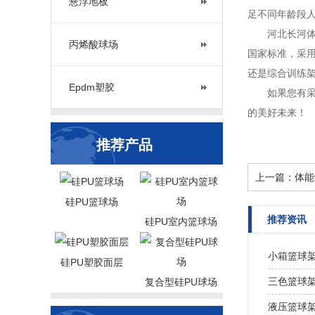
悬浮地板
足不同年龄段
河北长河
丙烯酸球场
国家标准，采
还是综合训练
Epdm塑胶
如果您有采
的美好未来！
推荐产品
上一篇：
体能
硅PU篮球场
推荐资讯
硅PU室内篮球场
小箱篮球
硅PU塑胶面层
三色篮球
复合型硅PU球场
液压篮球