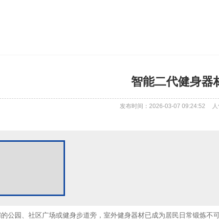
智能二代健身器
发布时间：2026-03-07 09:24:52
人
媚的公园、社区广场或健身步道旁，室外健身器材已成为居民日常锻炼不