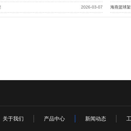
架
2026-03-07
海燕篮球架
关于我们
产品中心
新闻动态