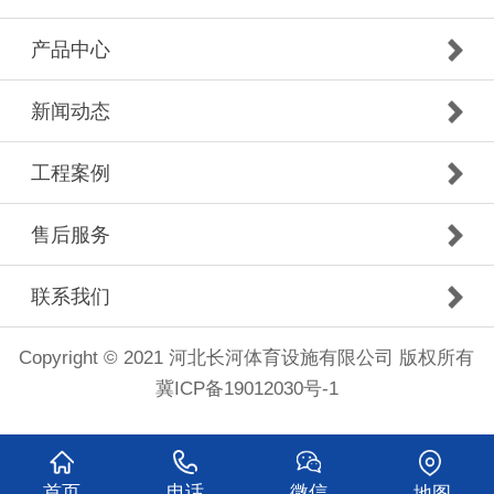
产品中心
新闻动态
工程案例
售后服务
联系我们
Copyright © 2021 河北长河体育设施有限公司 版权所有
冀ICP备19012030号-1
首页
电话
微信
地图