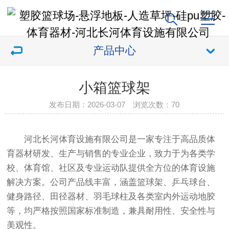
产品中心
小箱篮球架
发布日期：2026-03-07 浏览次数：
70
河北长河体育设施有限公司是一家专注于高品质体
育器材研发、生产与销售的专业企业，致力于为各类学
校、体育馆、社区及专业运动队提供全方位的体育设施
解决方案。公司产品线丰富，涵盖篮球架、乒乓球台、
健身路径、田径器材、羽毛球柱及各类室内外运动地胶
等，均严格按照国家标准制造，兼具耐用性、安全性与
美观性。