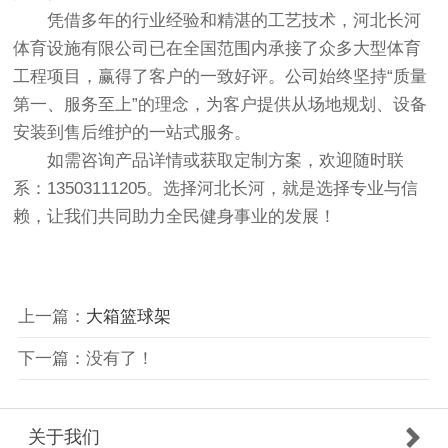
凭借多年的行业经验和精湛的工艺技术，河北长河
体育设施有限公司已在全国范围内承接了众多大型体育
工程项目，赢得了客户的一致好评。公司始终坚持“质量
第一、服务至上”的理念，为客户提供从场地规划、设备
安装到售后维护的一站式服务。
如需咨询产品详情或获取定制方案，欢迎随时联
系：13503111205。选择河北长河，就是选择专业与信
赖，让我们共同助力全民健身事业的发展！
上一篇：
大箱篮球架
下一篇：没有了！
关于我们