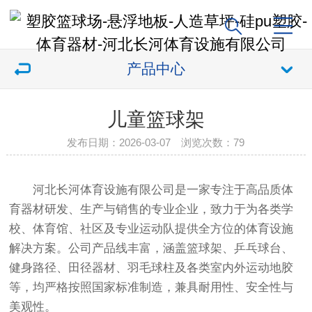
产品中心
儿童篮球架
发布日期：2026-03-07 浏览次数：
79
河北长河体育设施有限公司是一家专注于高品质体
育器材研发、生产与销售的专业企业，致力于为各类学
校、体育馆、社区及专业运动队提供全方位的体育设施
解决方案。公司产品线丰富，涵盖篮球架、乒乓球台、
健身路径、田径器材、羽毛球柱及各类室内外运动地胶
等，均严格按照国家标准制造，兼具耐用性、安全性与
美观性。