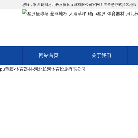
您好，欢迎访问河北长河体育设施有限公司官网！主营悬浮式拼装地板、人造
网站首页
关于我们