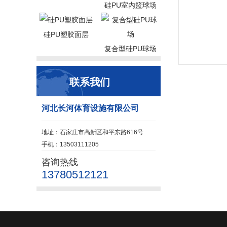
硅PU室内篮球场
硅PU塑胶面层
复合型硅PU球场
联系我们
河北长河体育设施有限公司
地址：石家庄市高新区和平东路616号
手机：13503111205
咨询热线
13780512121