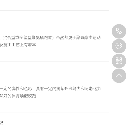
1
透气型、混合型或全塑型聚氨酯跑道）虽然都属于聚氨酯类运动
施工工艺上有着本···
一定的弹性和色彩，具有一定的抗紫外线能力和耐老化力
好的体育场塑胶跑···
求