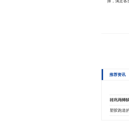
推荐资讯
河北丙烯酸
硅PU材
塑胶跑道